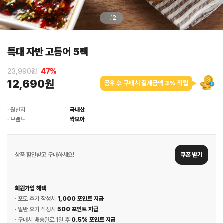
1
/
2
특대 자반 고등어 5팩
23,990원
47
%
12,690원
공유 후 구매시 결제금액 3% 적립
· 원산지
국내산
· 브랜드
싹모아
상품 할인받고 구매하세요!
쿠폰 받기
회원가입 혜택
· 포토 후기 작성시
1,000 포인트 지급
· 일반 후기 작성시
500 포인트 지급
· 구매시 배송완료 1일 후
0.5% 포인트 지급