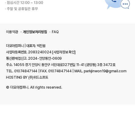
이용약관
개인정보처리방침
FAQ
더모아컴퍼니 | 대표자. 박진원
사업자등록번호. 2083240024
[사업자정보 확인]
통신판매업신고. 2024-안양동안-0609
주소. 14055 경기 안양시 동안구 시민대로327번길 11-41 (관양동) 3층 3472호
TEL. 01074847144 | FAX. 01074847144 | MAIL. parkjinwon19@gmail.com
HOSTING BY (주)위드소프트
© 더모아컴퍼니. All rights reserved.