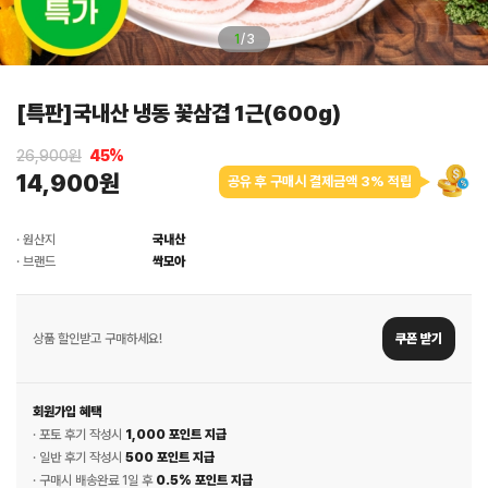
1
/
3
[특판]국내산 냉동 꽃삼겹 1근(600g)
26,900원
45
%
14,900원
공유 후 구매시 결제금액 3% 적립
· 원산지
국내산
· 브랜드
싹모아
상품 할인받고 구매하세요!
쿠폰 받기
회원가입 혜택
· 포토 후기 작성시
1,000 포인트 지급
· 일반 후기 작성시
500 포인트 지급
· 구매시 배송완료 1일 후
0.5% 포인트 지급