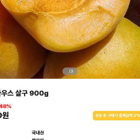
1
/
3
우스 살구 900g
48
%
0원
공유 후 구매시 결제금액 3%
국내산