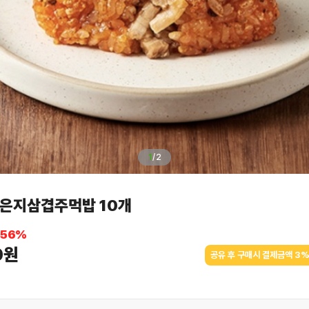
1
/
2
묵은지삼겹주먹밥 10개
56
%
0원
공유 후 구매시 결제금액 3%