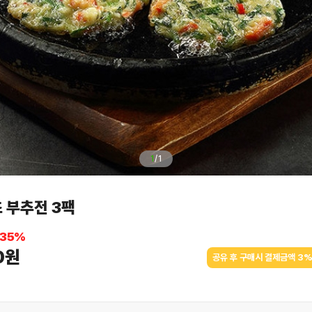
1
/
1
 부추전 3팩
35
%
0원
공유 후 구매시 결제금액 3%