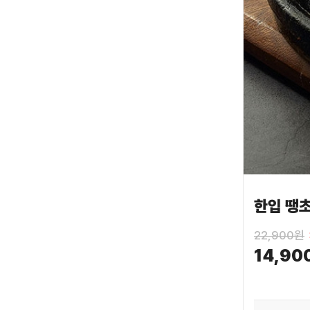
한입 땡초
22,900원
14,90