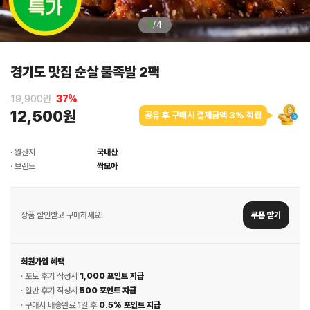
1
/
4
경기도 맛집 순살 불족발 2팩
19,900원
37
%
12,500원
공유 후 구매시 결제금액 3% 적립
· 원산지
국내산
· 브랜드
싹모아
상품 할인받고 구매하세요!
쿠폰 받기
회원가입 혜택
· 포토 후기 작성시
1,000 포인트 지급
· 일반 후기 작성시
500 포인트 지급
· 구매시 배송완료 1일 후
0.5% 포인트 지급