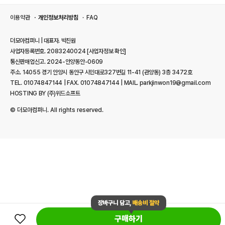
이용약관
개인정보처리방침
FAQ
더모아컴퍼니 | 대표자. 박진원
사업자등록번호. 2083240024
[사업자정보 확인]
통신판매업신고. 2024-안양동안-0609
주소. 14055 경기 안양시 동안구 시민대로327번길 11-41 (관양동) 3층 3472호
TEL. 01074847144 | FAX. 01074847144 | MAIL. parkjinwon19@gmail.com
HOSTING BY (주)위드소프트
© 더모아컴퍼니. All rights reserved.
장바구니 담고,
배송비 절약
구매하기