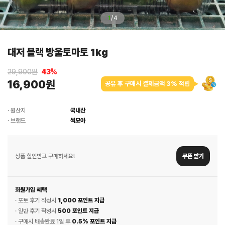
1
/
4
대저 블랙 방울토마토 1kg
29,900원
43
%
16,900원
공유 후 구매시 결제금액 3% 적립
· 원산지
국내산
· 브랜드
싹모아
상품 할인받고 구매하세요!
쿠폰 받기
회원가입 혜택
· 포토 후기 작성시
1,000 포인트 지급
· 일반 후기 작성시
500 포인트 지급
· 구매시 배송완료 1일 후
0.5% 포인트 지급