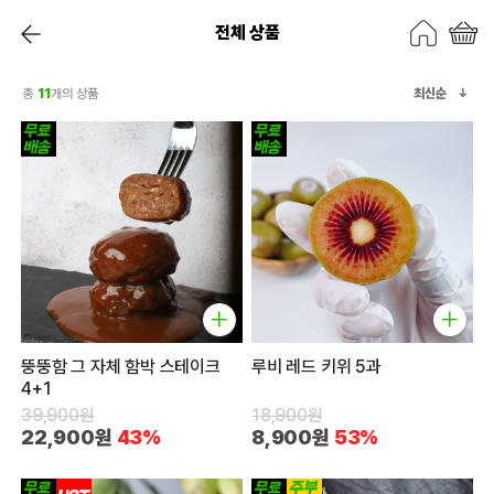
전체 상품
총
11
개의 상품
최신순
뚱뚱함 그 자체 함박 스테이크
루비 레드 키위 5과
4+1
39,900원
18,900원
22,900원
43%
8,900원
53%