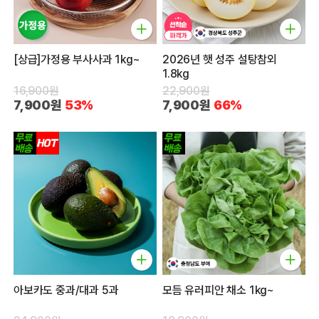
[상급]가정용 부사사과 1kg~
2026년 햇 성주 설탕참외
1.8kg
16,900원
22,900원
7,900원
53%
7,900원
66%
아보카도 중과/대과 5과
모듬 유러피안 채소 1kg~