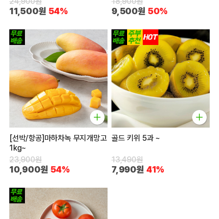
24,900원
18,900원
11,500원
54%
9,500원
50%
[선박/항공]마하차녹 무지개망고
골드 키위 5과 ~
1kg~
23,900원
13,490원
10,900원
54%
7,990원
41%