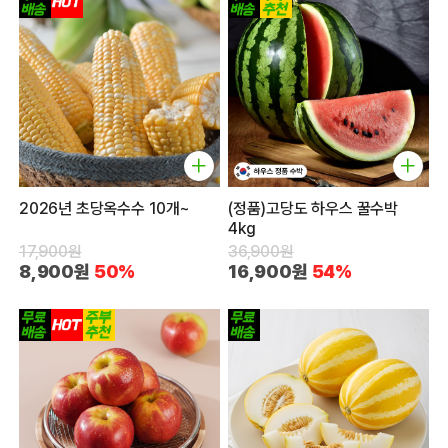
2026년 초당옥수수 10개~
(정품)고당도 하우스 꿀수박
4kg
17,900원
36,900원
8,900원
50%
16,900원
54%