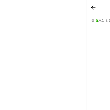
총
0
개의 상