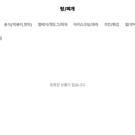
탕/찌개
분식(떡볶이,만두)
햄버거/핫도그/피자
아이스크림/과자
치킨/튀김
밥/주
품
등록된 상품이 없습니다.