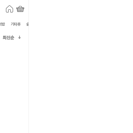
먹밥
기타류
술안주/야식
구이/찜
탕/찌개
최신순