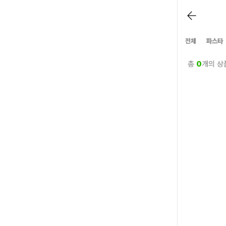
전체
파스타
총
0
개의 상